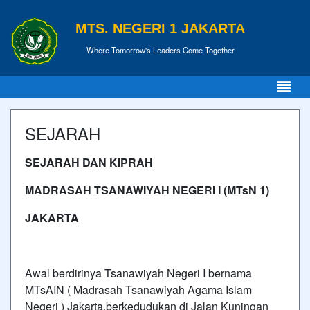
MTS. NEGERI 1 JAKARTA
Where Tomorrow's Leaders Come Together
SEJARAH
SEJARAH DAN KIPRAH
MADRASAH TSANAWIYAH NEGERI I (MTsN 1)
JAKARTA
Awal berdirinya Tsanawiyah Negeri I bernama
MTsAIN ( Madrasah Tsanawiyah Agama Islam
Negeri ) Jakarta,berkedudukan di Jalan Kuningan