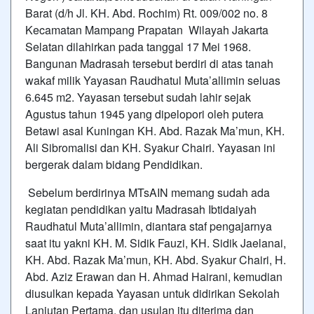
Barat (d/h Jl. KH. Abd. Rochim) Rt. 009/002 no. 8
Kecamatan Mampang Prapatan Wilayah Jakarta
Selatan dilahirkan pada tanggal 17 Mei 1968.
Bangunan Madrasah tersebut berdiri di atas tanah
wakaf milik Yayasan Raudhatul Muta’allimin seluas
6.645 m2. Yayasan tersebut sudah lahir sejak
Agustus tahun 1945 yang dipelopori oleh putera
Betawi asal Kuningan KH. Abd. Razak Ma’mun, KH.
Ali Sibromalisi dan KH. Syakur Chairi. Yayasan ini
bergerak dalam bidang Pendidikan.
Sebelum berdirinya MTsAIN memang sudah ada
kegiatan pendidikan yaitu Madrasah Ibtidaiyah
Raudhatul Muta’allimin, diantara staf pengajarnya
saat itu yakni KH. M. Sidik Fauzi, KH. Sidik Jaelanai,
KH. Abd. Razak Ma’mun, KH. Abd. Syakur Chairi, H.
Abd. Aziz Erawan dan H. Ahmad Hairani, kemudian
diusulkan kepada Yayasan untuk didirikan Sekolah
Lanjutan Pertama, dan usulan itu diterima dan