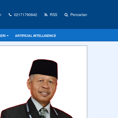
m
02171790842
RSS
Pencarian
ERI
ARTIFICIAL INTELLIGENCE