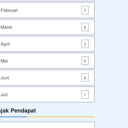
Februari
3
Maret
6
April
2
Mei
6
Juni
6
Juli
1
ajak Pendapat