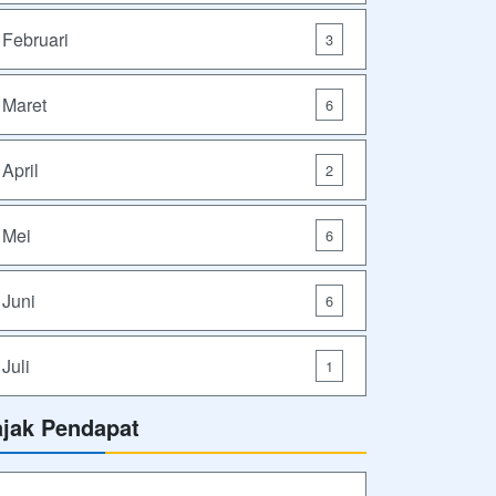
Februari
3
Maret
6
April
2
Mei
6
Juni
6
Juli
1
ajak Pendapat