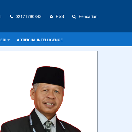
m
02171790842
RSS
Pencarian
ERI
ARTIFICIAL INTELLIGENCE