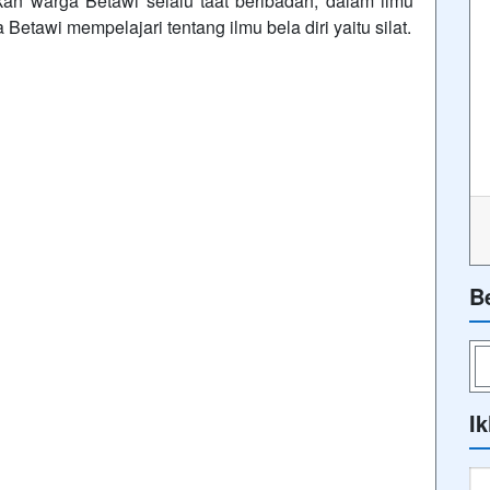
n warga Betawi selalu taat beribadah, dalam ilmu
etawi mempelajari tentang ilmu bela diri yaitu silat.
B
Ik