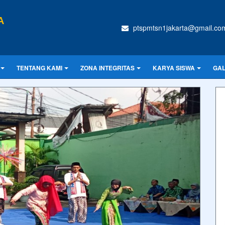
A
ptspmtsn1jakarta@gmail.co
TENTANG KAMI
ZONA INTEGRITAS
KARYA SISWA
GAL