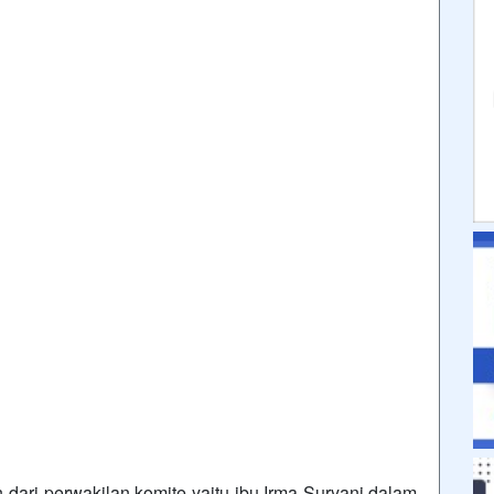
ri perwakilan komite yaitu ibu Irma Suryani.dalam