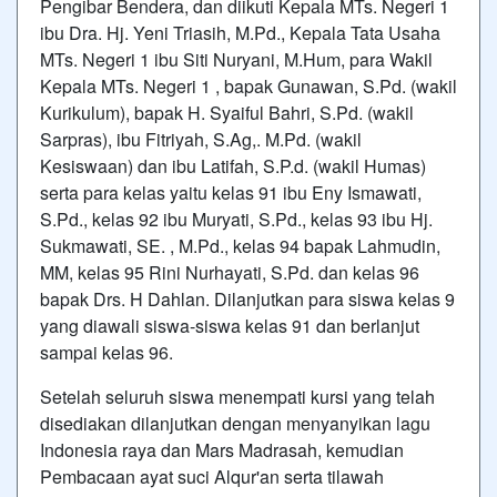
Pengibar Bendera, dan diikuti Kepala MTs. Negeri 1
ibu Dra. Hj. Yeni Triasih, M.Pd., Kepala Tata Usaha
MTs. Negeri 1 ibu Siti Nuryani, M.Hum, para Wakil
Kepala MTs. Negeri 1 , bapak Gunawan, S.Pd. (wakil
Kurikulum), bapak H. Syaiful Bahri, S.Pd. (wakil
Sarpras), ibu Fitriyah, S.Ag,. M.Pd. (wakil
Kesiswaan) dan ibu Latifah, S.P.d. (wakil Humas)
serta para kelas yaitu kelas 91 ibu Eny Ismawati,
S.Pd., kelas 92 ibu Muryati, S.Pd., kelas 93 ibu Hj.
Sukmawati, SE. , M.Pd., kelas 94 bapak Lahmudin,
MM, kelas 95 Rini Nurhayati, S.Pd. dan kelas 96
bapak Drs. H Dahlan. Dilanjutkan para siswa kelas 9
yang diawali siswa-siswa kelas 91 dan berlanjut
sampai kelas 96.
Setelah seluruh siswa menempati kursi yang telah
disediakan dilanjutkan dengan menyanyikan lagu
Indonesia raya dan Mars Madrasah, kemudian
Pembacaan ayat suci Alqur'an serta tilawah